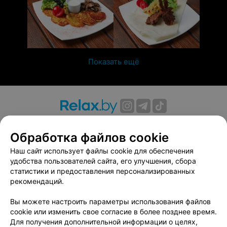
Показать ещё
О проекте
Новости проекта
Размещение рекламы
Обработка файлов cookie
Вакансии
Публичный договор
Способы оплаты
Публичный договор по использованию сервиса
Наш сайт использует файлы cookie для обеспечения
«Афиша»
удобства пользователей сайта, его улучшения, сбора
статистики и предоставления персонализированных
Пользовательское соглашение
рекомендаций.
Написать в поддержку
Вы можете настроить параметры использования файлов
Связаться по вопросам сотрудничества
cookie или изменить свое согласие в более позднее время.
Написать руководителю relax.by
Для получения дополнительной информации о целях,